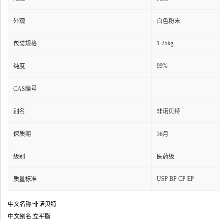
外观
白色粉末
1-25kg
包装规格
99%
纯度
CAS编号
别名
非诺贝特
保质期
36月
级别
医药级
USP BP CP EP
质量标准
中文名称:非诺贝特
中文别名:立平脂