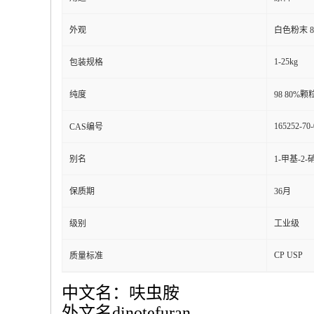
外观
白色粉末 
1-25kg
包装规格
纯度
98 80%
165252-70-
CAS编号
别名
1-甲基-2-
保质期
36月
级别
工业级
CP USP
质量标准
中文名：呋虫胺
外文名dinotefuran