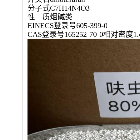
分子式C
7
H
14
N
4
O
3
性 质烟碱类
EINECS登录号605-399-0
CAS登录号165252-70-0相对密度1.4