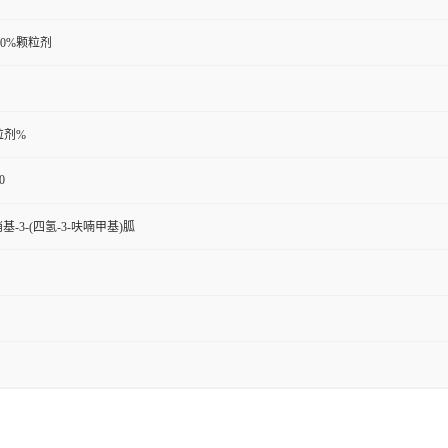
80%颗粒剂
颗粒剂%
0
硝基-3-(四氢-3-呋喃甲基)胍