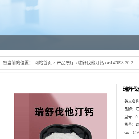
您当前的位置：
网站首页
>
产品展厅
>
瑞舒伐他汀钙 cas147098-20-2
瑞舒伐他汀
英文名
品牌：
型号：
0.
货号：
cas：
147