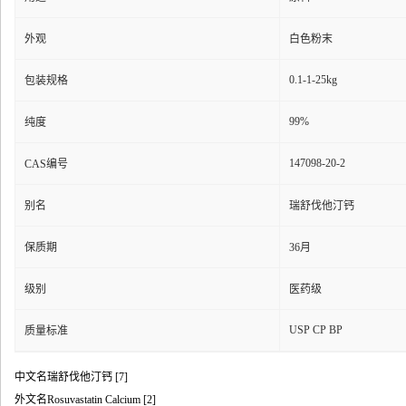
外观
白色粉末
0.1-1-25kg
包装规格
99%
纯度
147098-20-2
CAS编号
别名
瑞舒伐他汀钙
保质期
36月
级别
医药级
USP CP BP
质量标准
中文名
瑞舒伐他汀钙
[7]
外文名
Rosuvastatin Calcium
[2]