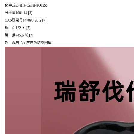
化学式
C
H
CaF
N
O
S
44
54
2
6
12
2
分子量
1001.14
[3]
CAS登录号
147098-20-2
[7]
熔 点
122 ℃
[7]
沸 点
745.6 ℃
[7]
外 观
白色至灰白色结晶固体