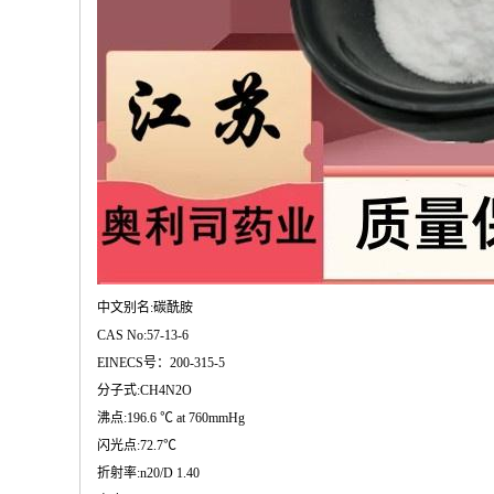
中文别名:碳酰胺
CAS No:57-13-6
EINECS号：200-315-5
分子式:CH4N2O
沸点:196.6 ℃ at 760mmHg
闪光点:72.7℃
折射率:n20/D 1.40