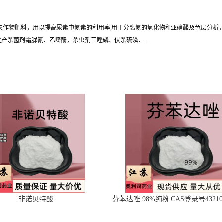
是农作物肥料，用以提高尿素中氮素的利用率;用于分离氮的氧化物和亚硝酸及色层分析
产杀菌剂霜脲氰、乙嘧酚，杀虫剂三唑磷、伏杀硫磷、..
非诺贝特酸
芬苯达唑 98%纯粉 CAS登录号43210-
现货供应 量大从优 及时发货