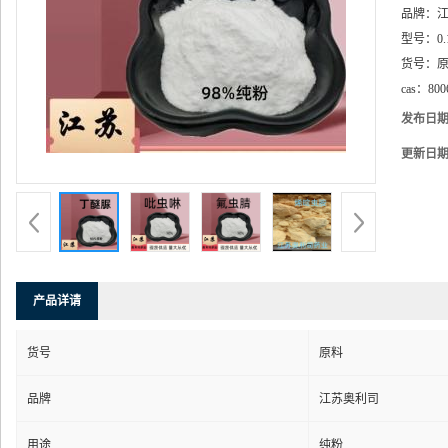
品牌：
型号：
0.
货号：
cas：
800
发布日
更新日
产品详请
货号
原料
品牌
江苏奥利司
用途
纯粉