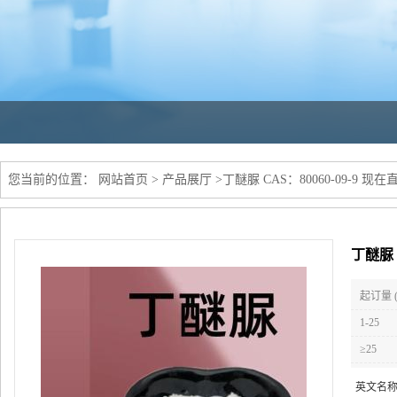
您当前的位置：
网站首页
>
产品展厅
>
丁醚脲 CAS：80060-09-9 现
丁醚脲 
起订量 
1-25
≥25
英文名