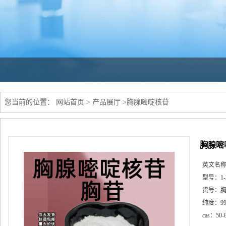
您当前的位置：
网站首页
>
产品展厅
>
胸腺嘧啶核苷
胸腺嘧
英文名
型号：
1
货号：
纯度：
9
cas：
50-