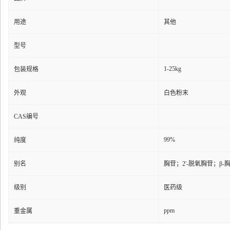
用途
其他
型号
1-25kg
包装规格
外观
白色粉末
CAS编号
99%
纯度
别名
胸苷；2'-脱氧胸苷；β
级别
医药级
ppm
重金属