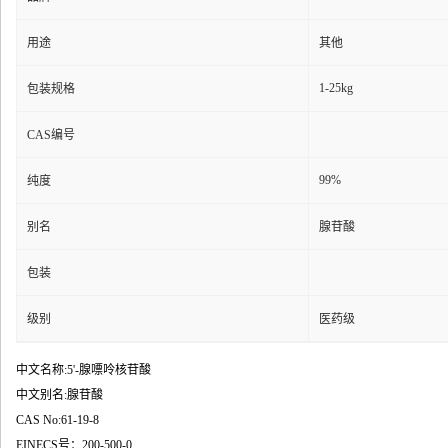
用途
其他
1-25kg
包装规格
CAS编号
99%
纯度
别名
腺苷酸
包装
级别
医药级
中文名称:5'-腺嘌呤核苷酸
中文别名:腺苷酸
CAS No:61-19-8
EINECS号：200-500-0