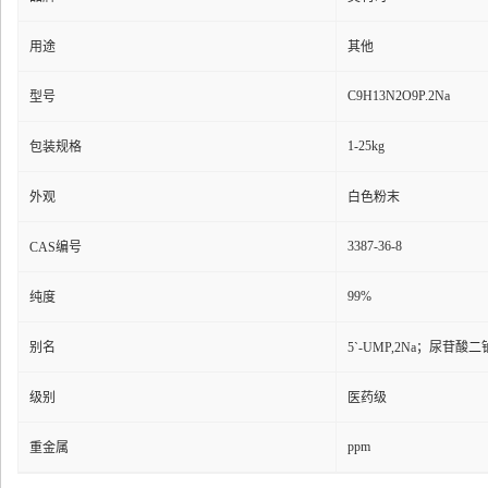
用途
其他
C9H13N2O9P.2Na
型号
1-25kg
包装规格
外观
白色粉末
3387-36-8
CAS编号
99%
纯度
别名
5`-UMP,2Na；尿苷
级别
医药级
ppm
重金属