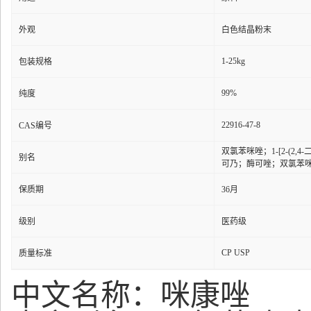
外观
白色结晶粉末
1-25kg
包装规格
99%
纯度
22916-47-8
CAS编号
双氯苯咪唑；1-[2-(2
别名
可乃；酶可唑；双氯苯
保质期
36月
级别
医药级
CP USP
质量标准
中文名称：咪康唑