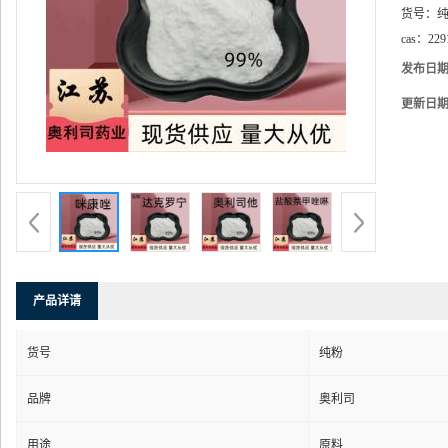
货号：
cas：
229
发布日
更新日
产品详请
货号
纯粉
品牌
奥利司
用途
原料