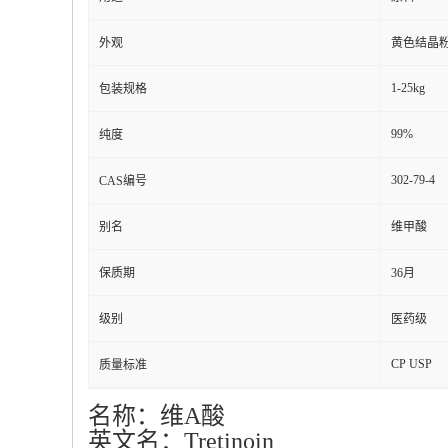
外观
黄色结晶
1-25kg
包装规格
99%
纯度
302-79-4
CAS编号
别名
维甲酸
保质期
36月
级别
医药级
CP USP
质量标准
名称：维A酸
英文名：Tretinoin