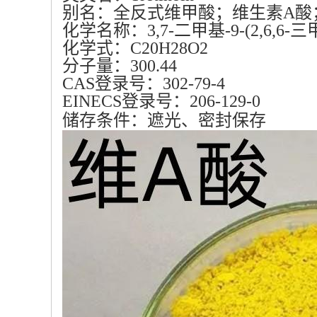
别名：全反式维甲酸；维生素A酸
化学名称：3,7-二甲基-9-(2,6,6-
化学式：C
20
H
28
O
2
分子量：300.44
CAS登录号：302-79-4
EINECS登录号：206-129-0
储存条件：遮光、密封保存