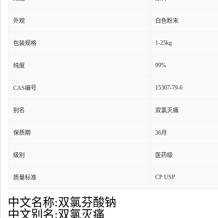
外观
白色粉末
1-25kg
包装规格
99%
纯度
15307-79-6
CAS编号
别名
双氯灭痛
保质期
36月
级别
医药级
CP USP
质量标准
中文名称:双氯芬酸钠
中文别名:双氯灭痛