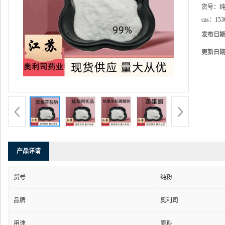
货号：
cas：
153
发布日
更新日
产品详请
货号
纯粉
品牌
奥利司
用途
原料