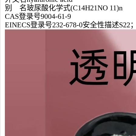
别 名玻尿酸化学式(C
14
H
21
NO
11
)
n
CAS登录号9004-61-9
EINECS登录号232-678-0安全性描述S22；S