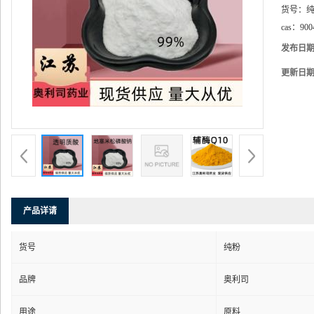
货号：
cas：
900
发布日
更新日
产品详请
货号
纯粉
品牌
奥利司
用途
原料