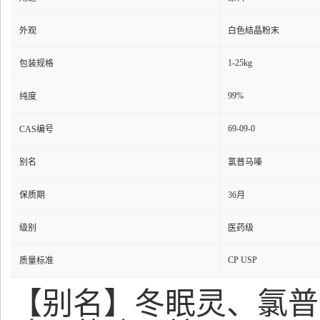
外观
白色结晶粉末
1-25kg
包装规格
99%
纯度
69-09-0
CAS编号
别名
氯普马嗪
保质期
36月
级别
医药级
CP USP
质量标准
【别名】冬眠灵、氯普