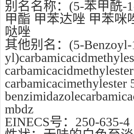
别名名称：(5-苯甲酰-
甲酯 甲苯达唑 甲苯咪唑
哒唑
其他别名：(5-Benzoyl-1H
yl)carbamicacidmethyles
carbamicacidmethylester
carbamicacimethylester 
benzimidazolecarbamica
mbdz
EINECS号：250-635-4