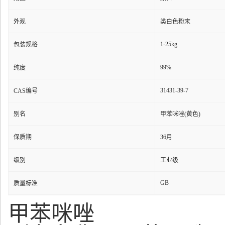
外观
类白色粉末
1-25kg
包装规格
99%
纯度
31431-39-7
CAS编号
别名
甲苯咪唑(黄色)
保质期
36月
级别
工业级
GB
质量标准
甲苯咪唑